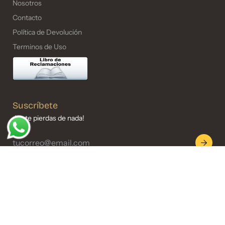
Nosotros
Contacto
Política de Devolución
Terminos de Uso
Suscríbete
¡No te pierdas de nada!
Visítanos
Cantuarias 160 Int. 802 Miraflores - Lima - Perú
Lunes - Sábado‎ de 11am - 1:30pm 3pm - 6:30pm