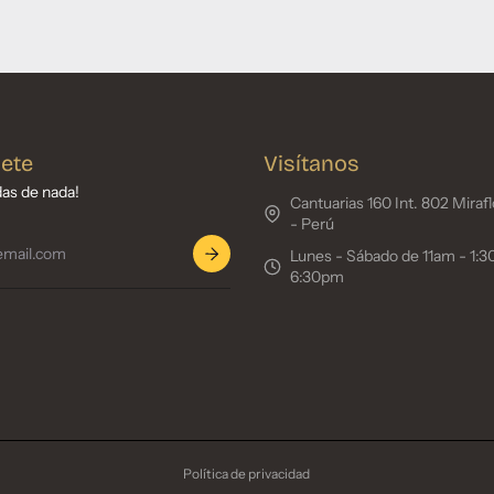
ete
Visítanos
das de nada!
Cantuarias 160 Int. 802 Miraf
- Perú
Lunes - Sábado‎ de 11am - 1:
6:30pm
Política de privacidad