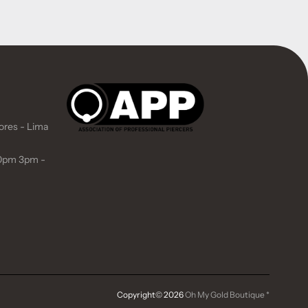
lores - Lima
30pm 3pm -
Copyright© 2026
Oh My Gold Boutique
*