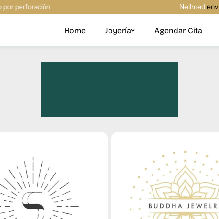
Neilmed
envió gratis a todo el Perú
Home
Joyería
Agendar Cita
Marcas