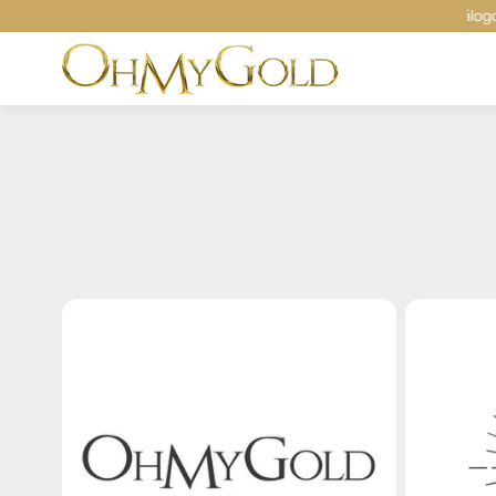
Saltar al
Explora nuestro
catálogo por perforación
contenid
o